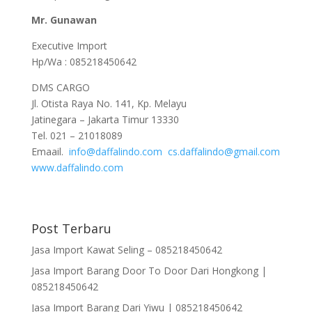
Mr. Gunawan
Executive Import
Hp/Wa : 085218450642
DMS CARGO
Jl. Otista Raya No. 141, Kp. Melayu
Jatinegara – Jakarta Timur 13330
Tel. 021 – 21018089
Emaail.
info@daffalindo.com
cs.daffalindo@gmail.com
www.daffalindo.com
Post Terbaru
Jasa Import Kawat Seling – 085218450642
Jasa Import Barang Door To Door Dari Hongkong |
085218450642
Jasa Import Barang Dari Yiwu | 085218450642