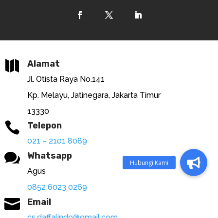

Alamat
Jl. Otista Raya No.141
Kp. Melayu, Jatinegara, Jakarta Timur
13330

Telepon
021 – 2101 8089

Whatsapp
Agus
0852 6023 0269

Email
cs.daffalindo@gmail.com