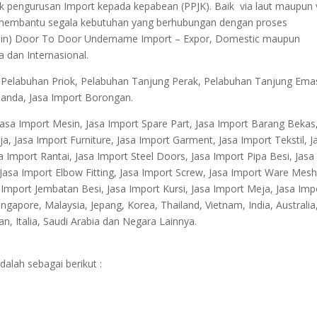
uk pengurusan Import kepada kepabean (PPJK). Baik via laut maupun 
ap membantu segala kebutuhan yang berhubungan dengan proses
l in) Door To Door Undername Import – Expor, Domestic maupun
a dan Internasional.
. Pelabuhan Priok, Pelabuhan Tanjung Perak, Pelabuhan Tanjung Ema
anda, Jasa Import Borongan.
asa Import Mesin, Jasa Import Spare Part, Jasa Import Barang Bekas
a, Jasa Import Furniture, Jasa Import Garment, Jasa Import Tekstil, J
 Import Rantai, Jasa Import Steel Doors, Jasa Import Pipa Besi, Jasa
, Jasa Import Elbow Fitting, Jasa Import Screw, Jasa Import Ware Mesh
a Import Jembatan Besi, Jasa Import Kursi, Jasa Import Meja, Jasa Imp
gapore, Malaysia, Jepang, Korea, Thailand, Vietnam, India, Australia
man, Italia, Saudi Arabia dan Negara Lainnya.
dalah sebagai berikut :