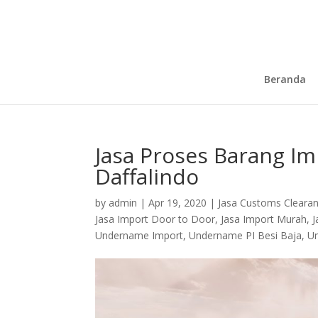
Beranda
Jasa Proses Barang Im
Daffalindo
by
admin
|
Apr 19, 2020
|
Jasa Customs Cleara
Jasa Import Door to Door
,
Jasa Import Murah
,
J
Undername Import
,
Undername PI Besi Baja
,
Un