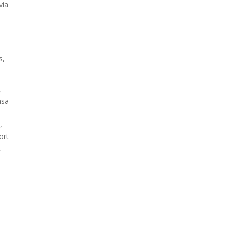
via
s,
,
asa
,
ort
,