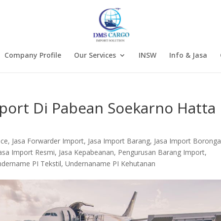
Company Profile
Our Services
INSW
Info & Jasa
port Di Pabean Soekarno Hatta 
nce
,
Jasa Forwarder Import
,
Jasa Import Barang
,
Jasa Import Borong
asa Import Resmi
,
Jasa Kepabeanan
,
Pengurusan Barang Import
,
dername PI Tekstil
,
Undernaname PI Kehutanan