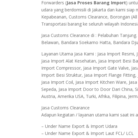
Forwarders (
Jasa Proses Barang Import
) unt
udara yang berdomisili di Jakarta dan kami si
Kepabeanan, Customs Clearance, Borongan (Al
Transportasi barang ke seluruh wilayah Indonesi
Jasa Customs Clearance di : Pelabuhan Tanjung
Belawan, Bandara Soekarno Hatta, Bandara Dju
Layanan Utama Jasa Kami : Jasa Import Resmi, J
Jasa Import Alat Kesehatan, Jasa Import Besi Baj
Import Compressor, Jasa Import Gate Valve, Jasa
Import Besi Struktur, Jasa Import Flange Fitting
Jasa Import Coil, Jasa Import Kitchen Ware, Jas
Sepeda, Jasa Import Door to Door Dari China, Sin
Austria, Amerika USA, Turki, Afrika, Filipina, Jer
Jasa Customs Clearance
Adapun kegiatan / layanan utama kami saat ini a
– Under Name Export & Import Udara
– Under Name Export & Import Laut FCL/ LCL