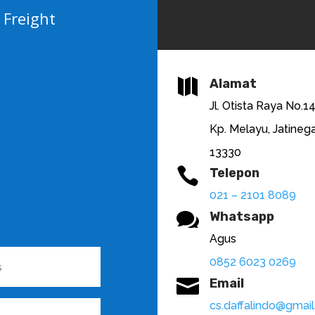
 Freight

Alamat
Jl. Otista Raya No.1
Kp. Melayu, Jatinega
13330

Telepon
021 – 2101 8089

Whatsapp
Agus
0852 6023 0269

Email
cs.daffalindo@gmai