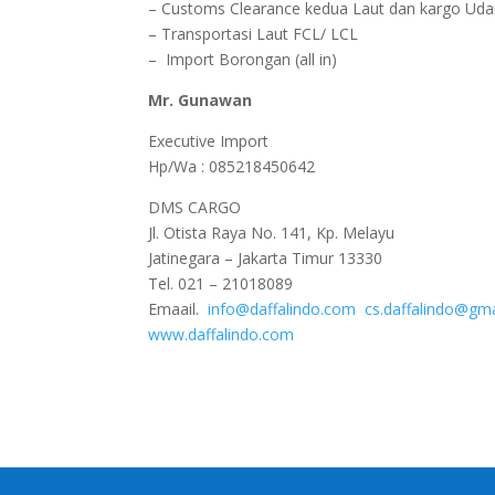
– Customs Clearance kedua Laut dan kargo Udara
– Transportasi Laut FCL/ LCL
– Import Borongan (all in)
Mr. Gunawan
Executive Import
Hp/Wa : 085218450642
DMS CARGO
Jl. Otista Raya No. 141, Kp. Melayu
Jatinegara – Jakarta Timur 13330
Tel. 021 – 21018089
Emaail.
info@daffalindo.com
cs.daffalindo@gm
www.daffalindo.com