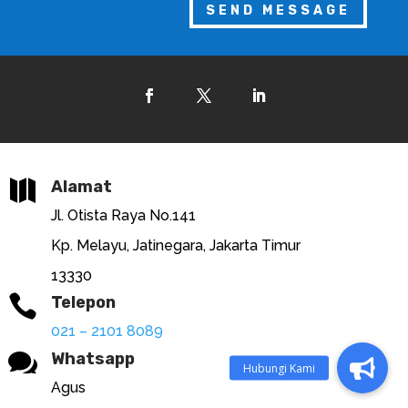
SEND MESSAGE

Alamat
Jl. Otista Raya No.141
Kp. Melayu, Jatinegara, Jakarta Timur
13330

Telepon
021 – 2101 8089

Whatsapp
Agus