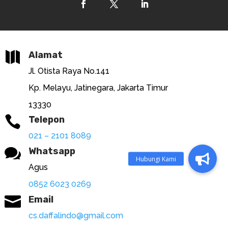

Alamat
Jl. Otista Raya No.141
Kp. Melayu, Jatinegara, Jakarta Timur
13330

Telepon
021 – 2101 8089

Whatsapp
Agus
0852 6023 0269

Email
cs.daffalindo@gmail.com