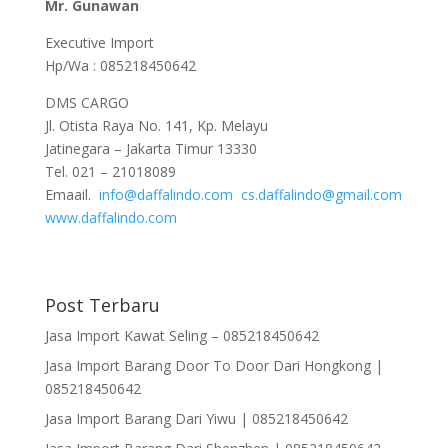
Mr. Gunawan
Executive Import
Hp/Wa : 085218450642
DMS CARGO
Jl. Otista Raya No. 141, Kp. Melayu
Jatinegara – Jakarta Timur 13330
Tel. 021 – 21018089
Emaail.
info@daffalindo.com
cs.daffalindo@gmail.com
www.daffalindo.com
Post Terbaru
Jasa Import Kawat Seling – 085218450642
Jasa Import Barang Door To Door Dari Hongkong |
085218450642
Jasa Import Barang Dari Yiwu | 085218450642