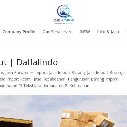
Company Profile
Our Services
INSW
Info & Jasa
ut | Daffalindo
ce
,
Jasa Forwarder Import
,
Jasa Import Barang
,
Jasa Import Boronga
asa Import Resmi
,
Jasa Kepabeanan
,
Pengurusan Barang Import
,
dername PI Tekstil
,
Undernaname PI Kehutanan