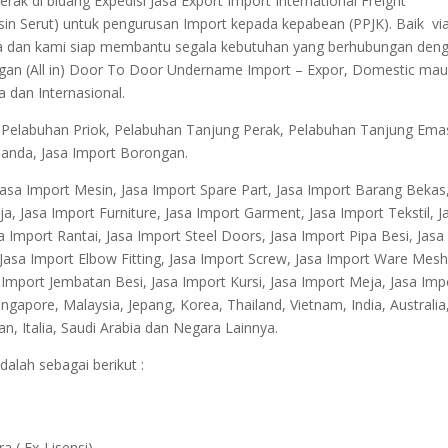
ak di bidang Expedisi Jasa Export Import International Freight
sin Serut) untuk pengurusan Import kepada kepabean (PPJK). Baik vi
arta dan kami siap membantu segala kebutuhan yang berhubungan den
gan (All in) Door To Door Undername Import – Expor, Domestic ma
a dan Internasional.
. Pelabuhan Priok, Pelabuhan Tanjung Perak, Pelabuhan Tanjung Ema
anda, Jasa Import Borongan.
asa Import Mesin, Jasa Import Spare Part, Jasa Import Barang Bekas
a, Jasa Import Furniture, Jasa Import Garment, Jasa Import Tekstil, J
 Import Rantai, Jasa Import Steel Doors, Jasa Import Pipa Besi, Jasa
, Jasa Import Elbow Fitting, Jasa Import Screw, Jasa Import Ware Mesh
a Import Jembatan Besi, Jasa Import Kursi, Jasa Import Meja, Jasa Imp
gapore, Malaysia, Jepang, Korea, Thailand, Vietnam, India, Australia
man, Italia, Saudi Arabia dan Negara Lainnya.
dalah sebagai berikut :
 ( Ex-Lisensi)