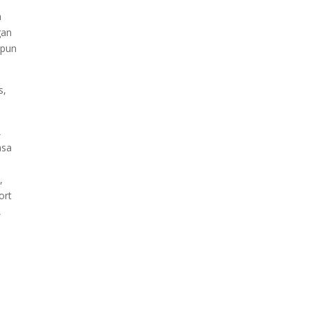
a
gan
upun
s,
,
asa
,
ort
,