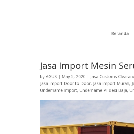
Beranda
Jasa Import Mesin Ser
by
AGUS
|
May 5, 2020
|
Jasa Customs Clearan
Jasa Import Door to Door
,
Jasa Import Murah
,
J
Undername Import
,
Undername PI Besi Baja
,
Un