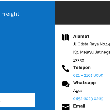
 Freight

Alamat
Jl. Otista Raya No.1
Kp. Melayu, Jatinega
13330

Telepon
021 – 2101 8089

Whatsapp
Agus
0852 6023 0269

Email