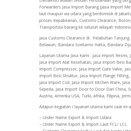
Daffalindo adalah sebuah Perusahaan yang berger
Forwarders Jasa Import Barang (Jasa Import Me
laut maupun via udara yang berdomisili di Jak
proses Kepabeanan, Customs Clearance, Boron
Transportasi barang ke seluruh wilayah Indonesi
Jasa Customs Clearance di : Pelabuhan Tanjung
Belawan, Bandara Soekarno Hatta, Bandara Dju
Layanan Utama Jasa Kami : Jasa Import Resmi, J
Jasa Import Alat Kesehatan, Jasa Import Besi Baj
Import Compressor, Jasa Import Gate Valve, Jasa
Import Besi Struktur, Jasa Import Flange Fitting
Jasa Import Coil, Jasa Import Kitchen Ware, Jas
Sepeda, Jasa Import Door to Door Dari China, Sin
Austria, Amerika USA, Turki, Afrika, Filipina, Jer
Adapun kegiatan / layanan utama kami saat ini a
– Under Name Export & Import Udara
– Under Name Export & Import Laut FCL/ LCL
– Customs Clearance kedua Laut dan kargo Udara