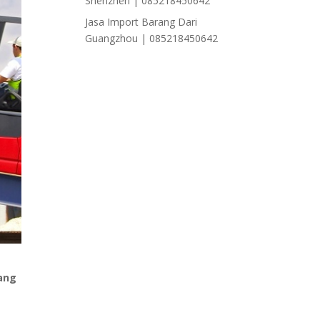
Shenzhen | 085218450642
Jasa Import Barang Dari
Guangzhou | 085218450642
ang