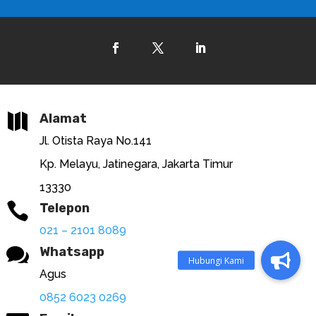

Alamat
Jl. Otista Raya No.141
Kp. Melayu, Jatinegara, Jakarta Timur
13330

Telepon
021 – 2101 8089

Whatsapp
Agus
0852 6023 0269