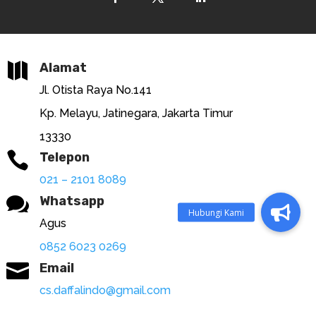

Alamat
Jl. Otista Raya No.141
Kp. Melayu, Jatinegara, Jakarta Timur
13330

Telepon
021 – 2101 8089

Whatsapp
Agus
0852 6023 0269

Email
cs.daffalindo@gmail.com