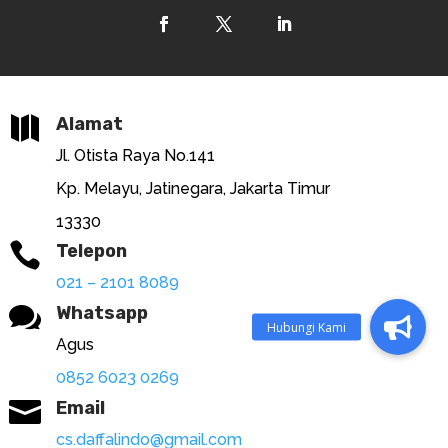

Alamat
Jl. Otista Raya No.141
Kp. Melayu, Jatinegara, Jakarta Timur
13330

Telepon
021 – 2101 8089

Whatsapp
Agus
0852 6023 0269

Email
cs.daffalindo@gmail.com