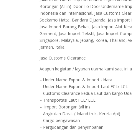
Borongan (All in) Door To Door Undername Impo
Indonesia dan Internasional. Jasa Customs Clea
Soekarno Hatta, Bandara Djuanda, Jasa Import B
Jasa Import Barang Bekas, Jasa Import Alat Kese
Garment, Jasa Import Tekstil, Jasa Import Comp
Singapore, Malaysia, Jepang, Korea, Thailand, Viet
Jerman, Italia.
Jasa Customs Clearance
Adapun kegiatan / layanan utama kami saat ini a
– Under Name Export & Import Udara
– Under Name Export & Import Laut FCL/ LCL
– Customs Clearance kedua Laut dan kargo Udara
– Transportasi Laut FCL/ LCL
– Import Borongan (all in)
– Angkutan Darat ( Inland truk, Kereta Api)
– Cargo pengawasan
– Pergudangan dan penyimpanan