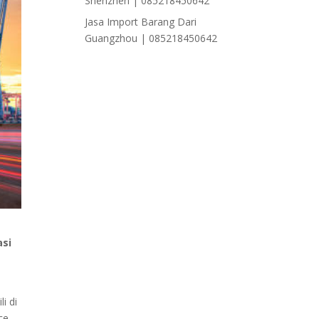
Shenzhen | 085218450642
Jasa Import Barang Dari
Guangzhou | 085218450642
asi
i di
ce,