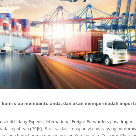
il ? kami siap membantu anda, dan akan mempermudah import
ak di bidang Expedisi International Freight Forwarders (Jasa Import
ada kepabean (PPJK). Baik via laut maupun via udara yang berdomisil
uhan yang berhubungan dengan proses Kepabeanan, Customs Clearan