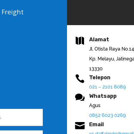
 Freight

Alamat
Jl. Otista Raya No.1
Kp. Melayu, Jatinega
13330

Telepon
021 – 2101 8089

Whatsapp
Agus
0852 6023 0269

Email
cs.daffalindo@gmai