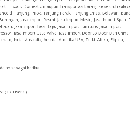
rt – Expor, Domestic maupun Transportasi barang ke seluruh wilay
rance di Tanjung. Priok, Tanjung Perak, Tanjung Emas, Belawan, Ban
orongan, Jasa Import Resmi, Jasa Import Mesin, Jasa Import Spare P
hatan, Jasa Import Besi Baja, Jasa Import Furniture, Jasa Import
ressor, Jasa Import Gate Valve, Jasa Import Door to Door Dari China,
nam, India, Australia, Austria, Amerika USA, Turki, Afrika, Filipina,
dalah sebagai berikut :
 ( Ex-Lisensi)