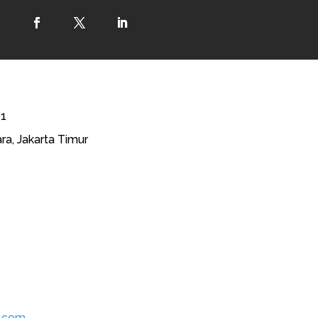
41
ra, Jakarta Timur
l.com