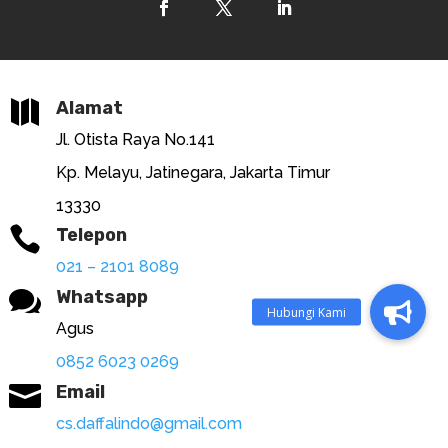

Alamat
Jl. Otista Raya No.141
Kp. Melayu, Jatinegara, Jakarta Timur
13330

Telepon
021 – 2101 8089

Whatsapp
Agus
0852 6023 0269

Email
cs.daffalindo@gmail.com