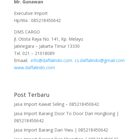
Mr. Gunawan
Executive Import
Hp/Wa : 085218450642
DMS CARGO
Jl. Otista Raya No. 141, Kp. Melayu
Jatinegara – Jakarta Timur 13330
Tel. 021 – 21018089
Emaail.
info@daffalindo.com
cs.daffalindo@gmail.com
www.daffalindo.com
Post Terbaru
Jasa Import Kawat Seling – 085218450642
Jasa Import Barang Door To Door Dari Hongkong |
085218450642
Jasa Import Barang Dari Yiwu | 085218450642