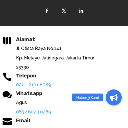

Alamat
Jl. Otista Raya No.141
Kp. Melayu, Jatinegara, Jakarta Timur
13330

Telepon
021 – 2101 8089

Whatsapp
Agus
0852 6023 0269

Email