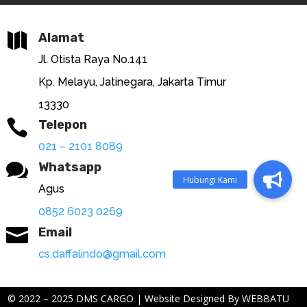

Alamat
Jl. Otista Raya No.141
Kp. Melayu, Jatinegara, Jakarta Timur
13330

Telepon
021 – 2101 8089

Whatsapp
Agus
0852 6023 0269

Email
cs.daffalindo@gmail.com
© 2022 – 2025 DMS CARGO | Website Designed By
WEBBATU