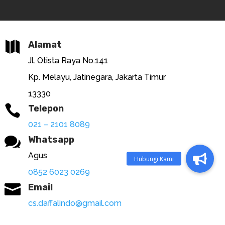

Alamat
Jl. Otista Raya No.141
Kp. Melayu, Jatinegara, Jakarta Timur
13330

Telepon
021 – 2101 8089

Whatsapp
Agus
0852 6023 0269

Email
cs.daffalindo@gmail.com