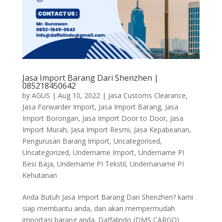
Jasa Import Barang Dari Shenzhen |
085218450642
by
AGUS
|
Aug 10, 2022
|
Jasa Customs Clearance
,
Jasa Forwarder Import
,
Jasa Import Barang
,
Jasa
Import Borongan
,
Jasa Import Door to Door
,
Jasa
Import Murah
,
Jasa Import Resmi
,
Jasa Kepabeanan
,
Pengurusan Barang Import
,
Uncategorised
,
Uncategorized
,
Undername Import
,
Undername PI
Besi Baja
,
Undername PI Tekstil
,
Undernaname PI
Kehutanan
Anda Butuh Jasa Import Barang Dari Shenzhen? kami
siap membantu anda, dan akan mempermudah
importasi barang anda. Daffalindo (DMS CARGO)