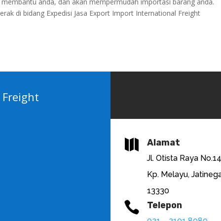
iap membantu anda, dan akan mempermudah importasi barang anda.
ak di bidang Expedisi Jasa Export Import International Freight
 Freight

Alamat
Jl. Otista Raya No.1
Kp. Melayu, Jatinega
13330

Telepon
021 – 2101 8089