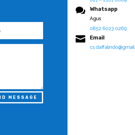

Whatsapp
Agus
0852 6023 0269

Email
cs.daffalindo@gmai
ND MESSAGE