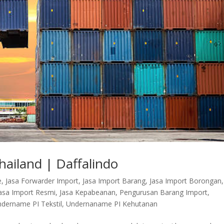
hailand | Daffalindo
e
,
Jasa Forwarder Import
,
Jasa Import Barang
,
Jasa Import Borongan
,
asa Import Resmi
,
Jasa Kepabeanan
,
Pengurusan Barang Import
,
dername PI Tekstil
,
Undernaname PI Kehutanan