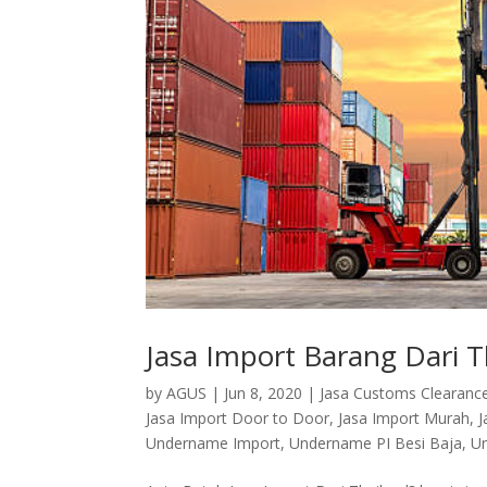
Jasa Import Barang Dari T
by
AGUS
|
Jun 8, 2020
|
Jasa Customs Clearanc
Jasa Import Door to Door
,
Jasa Import Murah
,
J
Undername Import
,
Undername PI Besi Baja
,
Un