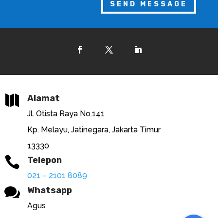
SEND MESSAGE

Alamat
Jl. Otista Raya No.141
Kp. Melayu, Jatinegara, Jakarta Timur
13330

Telepon
021 – 2101 8089

Whatsapp
Agus