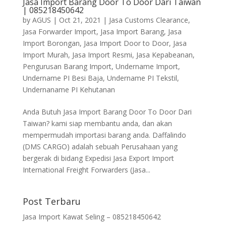
Jasa Import Barang Door To Door Dari Taiwan
| 085218450642
by
AGUS
|
Oct 21, 2021
|
Jasa Customs Clearance
,
Jasa Forwarder Import
,
Jasa Import Barang
,
Jasa
Import Borongan
,
Jasa Import Door to Door
,
Jasa
Import Murah
,
Jasa Import Resmi
,
Jasa Kepabeanan
,
Pengurusan Barang Import
,
Undername Import
,
Undername PI Besi Baja
,
Undername PI Tekstil
,
Undernaname PI Kehutanan
Anda Butuh Jasa Import Barang Door To Door Dari
Taiwan? kami siap membantu anda, dan akan
mempermudah importasi barang anda. Daffalindo
(DMS CARGO) adalah sebuah Perusahaan yang
bergerak di bidang Expedisi Jasa Export Import
International Freight Forwarders (Jasa...
Post Terbaru
Jasa Import Kawat Seling – 085218450642