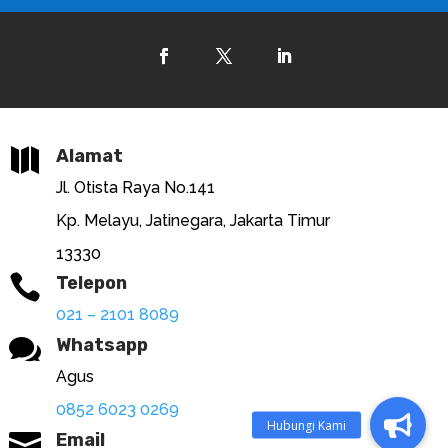

Alamat
Jl. Otista Raya No.141
Kp. Melayu, Jatinegara, Jakarta Timur
13330

Telepon
021 – 2101 8089

Whatsapp
Agus
0852 6023 0269

Email