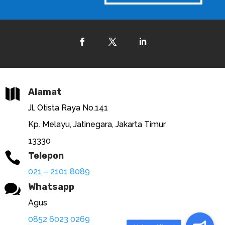

Alamat
Jl. Otista Raya No.141
Kp. Melayu, Jatinegara, Jakarta Timur
13330

Telepon
021 – 2101 8089

Whatsapp
Agus
0852 6023 0269