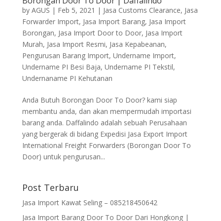
Borongan Door To Door | Daffalindo
by
AGUS
|
Feb 5, 2021
|
Jasa Customs Clearance
,
Jasa
Forwarder Import
,
Jasa Import Barang
,
Jasa Import
Borongan
,
Jasa Import Door to Door
,
Jasa Import
Murah
,
Jasa Import Resmi
,
Jasa Kepabeanan
,
Pengurusan Barang Import
,
Undername Import
,
Undername PI Besi Baja
,
Undername PI Tekstil
,
Undernaname PI Kehutanan
Anda Butuh Borongan Door To Door? kami siap
membantu anda, dan akan mempermudah importasi
barang anda. Daffalindo adalah sebuah Perusahaan
yang bergerak di bidang Expedisi Jasa Export Import
International Freight Forwarders (Borongan Door To
Door) untuk pengurusan...
Post Terbaru
Jasa Import Kawat Seling – 085218450642
Jasa Import Barang Door To Door Dari Hongkong |