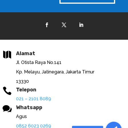

Alamat
Jl. Otista Raya No.141
Kp. Melayu, Jatinegara, Jakarta Timur
13330

Telepon
021 – 2101 8089

Whatsapp
Agus
0852 6023 0269