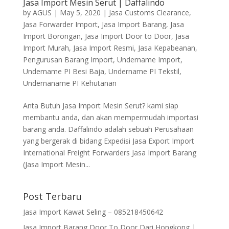
Jasa Import Mesin Serut | Daffalindo
by
AGUS
|
May 5, 2020
|
Jasa Customs Clearance
,
Jasa Forwarder Import
,
Jasa Import Barang
,
Jasa
Import Borongan
,
Jasa Import Door to Door
,
Jasa
Import Murah
,
Jasa Import Resmi
,
Jasa Kepabeanan
,
Pengurusan Barang Import
,
Undername Import
,
Undername PI Besi Baja
,
Undername PI Tekstil
,
Undernaname PI Kehutanan
Anta Butuh Jasa Import Mesin Serut? kami siap
membantu anda, dan akan mempermudah importasi
barang anda. Daffalindo adalah sebuah Perusahaan
yang bergerak di bidang Expedisi Jasa Export Import
International Freight Forwarders Jasa Import Barang
(Jasa Import Mesin...
Post Terbaru
Jasa Import Kawat Seling – 085218450642
Jasa Import Barang Door To Door Dari Hongkong |