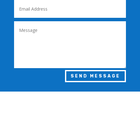
SEND MESSAGE

Alamat