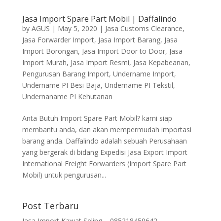
Jasa Import Spare Part Mobil | Daffalindo
by
AGUS
|
May 5, 2020
|
Jasa Customs Clearance
,
Jasa Forwarder Import
,
Jasa Import Barang
,
Jasa
Import Borongan
,
Jasa Import Door to Door
,
Jasa
Import Murah
,
Jasa Import Resmi
,
Jasa Kepabeanan
,
Pengurusan Barang Import
,
Undername Import
,
Undername PI Besi Baja
,
Undername PI Tekstil
,
Undernaname PI Kehutanan
Anta Butuh Import Spare Part Mobil? kami siap
membantu anda, dan akan mempermudah importasi
barang anda. Daffalindo adalah sebuah Perusahaan
yang bergerak di bidang Expedisi Jasa Export Import
International Freight Forwarders (Import Spare Part
Mobil) untuk pengurusan...
Post Terbaru
Jasa Import Kawat Seling – 085218450642