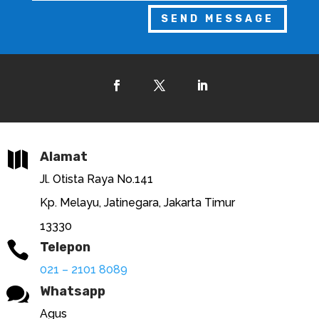
SEND MESSAGE

Alamat
Jl. Otista Raya No.141
Kp. Melayu, Jatinegara, Jakarta Timur
13330

Telepon
021 – 2101 8089

Whatsapp
Agus