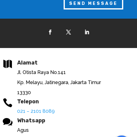
SEND MESSAGE

Alamat
Jl. Otista Raya No.141
Kp. Melayu, Jatinegara, Jakarta Timur
13330

Telepon
021 – 2101 8089

Whatsapp
Agus