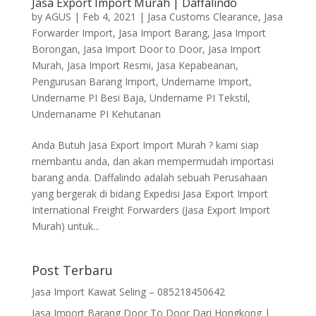
Jasa Export Import Murah | Daffalindo
by
AGUS
|
Feb 4, 2021
|
Jasa Customs Clearance
,
Jasa
Forwarder Import
,
Jasa Import Barang
,
Jasa Import
Borongan
,
Jasa Import Door to Door
,
Jasa Import
Murah
,
Jasa Import Resmi
,
Jasa Kepabeanan
,
Pengurusan Barang Import
,
Undername Import
,
Undername PI Besi Baja
,
Undername PI Tekstil
,
Undernaname PI Kehutanan
Anda Butuh Jasa Export Import Murah ? kami siap
membantu anda, dan akan mempermudah importasi
barang anda. Daffalindo adalah sebuah Perusahaan
yang bergerak di bidang Expedisi Jasa Export Import
International Freight Forwarders (Jasa Export Import
Murah) untuk...
Post Terbaru
Jasa Import Kawat Seling – 085218450642
Jasa Import Barang Door To Door Dari Hongkong |