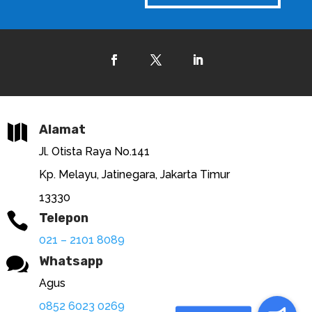

Alamat
Jl. Otista Raya No.141
Kp. Melayu, Jatinegara, Jakarta Timur
13330

Telepon
021 – 2101 8089

Whatsapp
Agus
0852 6023 0269