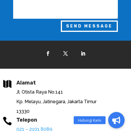
SEND MESSAGE

Alamat
Jl. Otista Raya No.141
Kp. Melayu, Jatinegara, Jakarta Timur
13330

Telepon
021 – 2101 8089