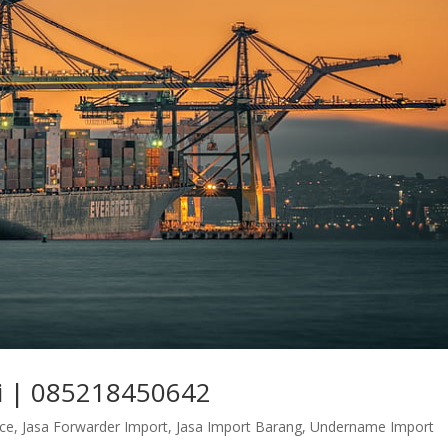
ri | 085218450642
nce
,
Jasa Forwarder Import
,
Jasa Import Barang
,
Undername Import