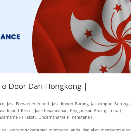
To Door Dari Hongkong |
nce
,
Jasa Forwarder Import
,
Jasa Import Barang
,
Jasa Import Borong
asa Import Resmi
,
Jasa Kepabeanan
,
Pengurusan Barang Import
,
dername PI Tekstil
,
Undernaname PI Kehutanan
 Dari Hongkong? kami siap membantu anda, dan akan mempermudah