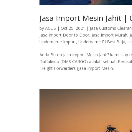
Jasa Import Mesin Jahit 
by
AGUS
|
Oct 25, 2021
|
Jasa Customs Cleara
Jasa Import Door to Door
,
Jasa Import Murah
,
J
Undername Import
,
Undername PI Besi Baja
,
Un
Anda Butuh Jasa Import Mesin Jahit? kami sia
Daffalindo (DMS CARGO) adalah sebuah Perusahaa
Freight Forwarders (Jasa Import Mesin...