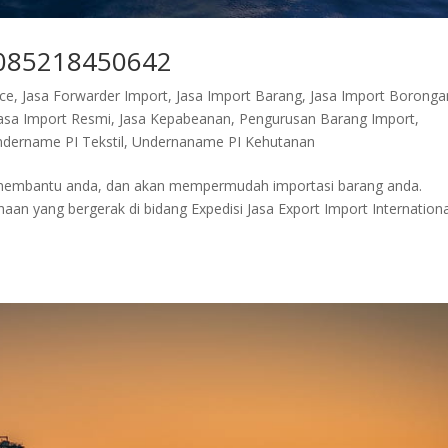
| 085218450642
nce
,
Jasa Forwarder Import
,
Jasa Import Barang
,
Jasa Import Boronga
asa Import Resmi
,
Jasa Kepabeanan
,
Pengurusan Barang Import
,
dername PI Tekstil
,
Undernaname PI Kehutanan
p membantu anda, dan akan mempermudah importasi barang anda.
n yang bergerak di bidang Expedisi Jasa Export Import Internationa