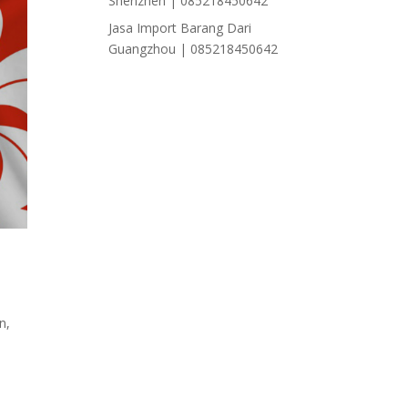
Shenzhen | 085218450642
Jasa Import Barang Dari
Guangzhou | 085218450642
an
,