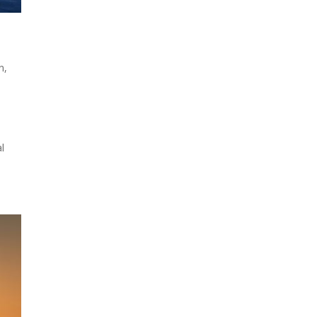
n
,
l