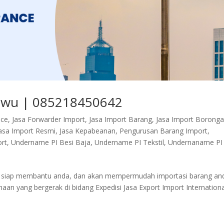
Yiwu | 085218450642
nce
,
Jasa Forwarder Import
,
Jasa Import Barang
,
Jasa Import Borong
asa Import Resmi
,
Jasa Kepabeanan
,
Pengurusan Barang Import
,
rt
,
Undername PI Besi Baja
,
Undername PI Tekstil
,
Undernaname PI
mi siap membantu anda, dan akan mempermudah importasi barang an
n yang bergerak di bidang Expedisi Jasa Export Import Internationa