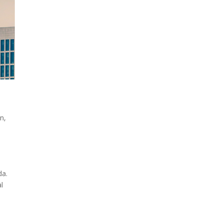
an
,
da.
l