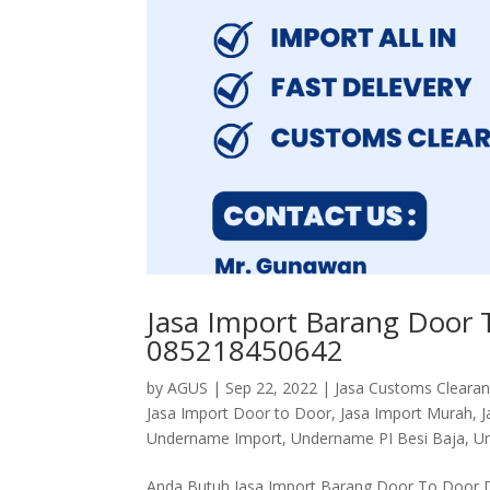
Jasa Import Barang Door 
085218450642
by
AGUS
|
Sep 22, 2022
|
Jasa Customs Cleara
Jasa Import Door to Door
,
Jasa Import Murah
,
J
Undername Import
,
Undername PI Besi Baja
,
Un
Anda Butuh Jasa Import Barang Door To Door