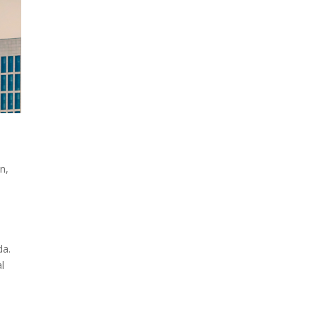
an
,
da.
l