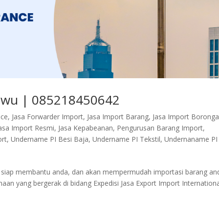
Yiwu | 085218450642
nce
,
Jasa Forwarder Import
,
Jasa Import Barang
,
Jasa Import Borong
asa Import Resmi
,
Jasa Kepabeanan
,
Pengurusan Barang Import
,
rt
,
Undername PI Besi Baja
,
Undername PI Tekstil
,
Undernaname PI
mi siap membantu anda, dan akan mempermudah importasi barang an
n yang bergerak di bidang Expedisi Jasa Export Import Internationa