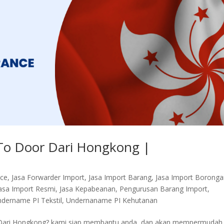
To Door Dari Hongkong |
nce
,
Jasa Forwarder Import
,
Jasa Import Barang
,
Jasa Import Borong
asa Import Resmi
,
Jasa Kepabeanan
,
Pengurusan Barang Import
,
dername PI Tekstil
,
Undernaname PI Kehutanan
 Dari Hongkong? kami siap membantu anda, dan akan mempermudah