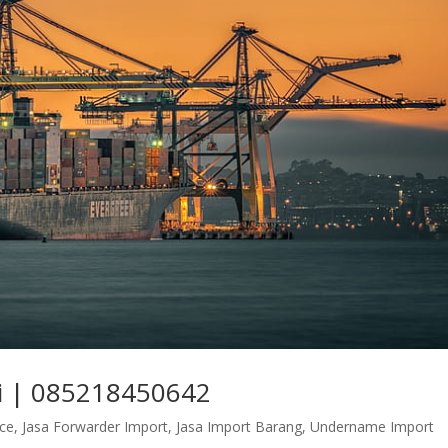
ri | 085218450642
nce
,
Jasa Forwarder Import
,
Jasa Import Barang
,
Undername Import