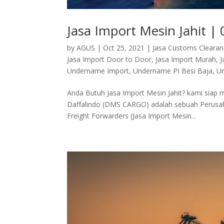
Jasa Import Mesin Jahit 
by
AGUS
|
Oct 25, 2021
|
Jasa Customs Cleara
Jasa Import Door to Door
,
Jasa Import Murah
,
J
Undername Import
,
Undername PI Besi Baja
,
Un
Anda Butuh Jasa Import Mesin Jahit? kami sia
Daffalindo (DMS CARGO) adalah sebuah Perusahaa
Freight Forwarders (Jasa Import Mesin...