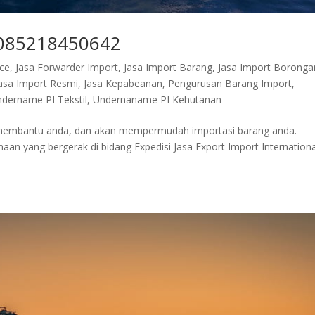
| 085218450642
nce
,
Jasa Forwarder Import
,
Jasa Import Barang
,
Jasa Import Boronga
asa Import Resmi
,
Jasa Kepabeanan
,
Pengurusan Barang Import
,
dername PI Tekstil
,
Undernaname PI Kehutanan
p membantu anda, dan akan mempermudah importasi barang anda.
n yang bergerak di bidang Expedisi Jasa Export Import Internationa