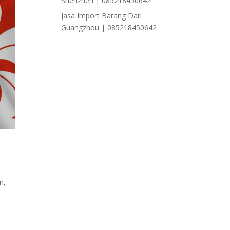
Shenzhen | 085218450642
Jasa Import Barang Dari
Guangzhou | 085218450642
an
,