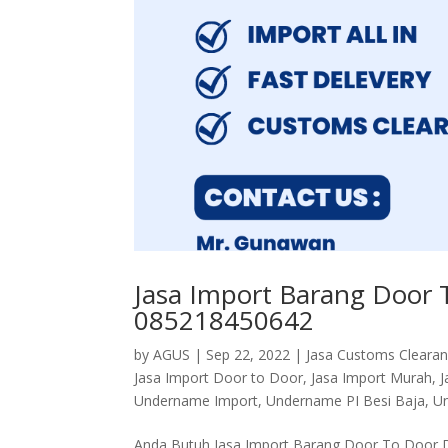
Jasa Import Barang Door 
085218450642
by
AGUS
|
Sep 22, 2022
|
Jasa Customs Cleara
Jasa Import Door to Door
,
Jasa Import Murah
,
J
Undername Import
,
Undername PI Besi Baja
,
Un
Anda Butuh Jasa Import Barang Door To Door