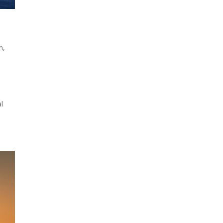
n
,
l