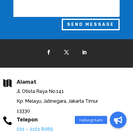
SEND MESSAGE

Alamat
Jl. Otista Raya No.141
Kp. Melayu, Jatinegara, Jakarta Timur
13330

Telepon
021 – 2101 8089