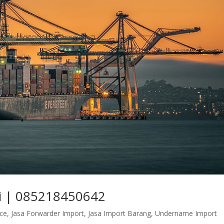
ri | 085218450642
nce
,
Jasa Forwarder Import
,
Jasa Import Barang
,
Undername Import