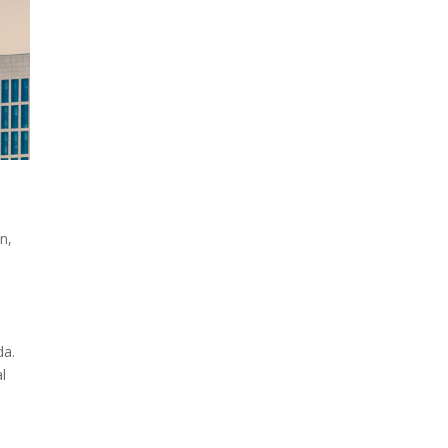
an
,
da.
l