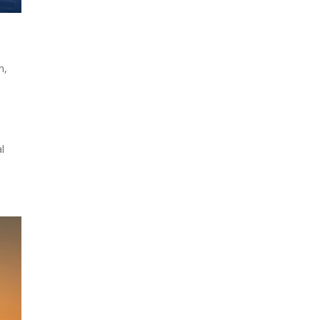
n
,
l