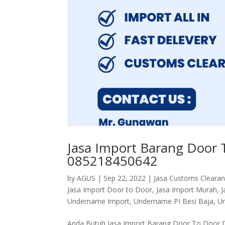
Jasa Import Barang Door 
085218450642
by
AGUS
|
Sep 22, 2022
|
Jasa Customs Cleara
Jasa Import Door to Door
,
Jasa Import Murah
,
J
Undername Import
,
Undername PI Besi Baja
,
Un
Anda Butuh Jasa Import Barang Door To Door