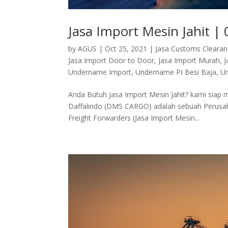
Jasa Import Mesin Jahit 
by
AGUS
|
Oct 25, 2021
|
Jasa Customs Cleara
Jasa Import Door to Door
,
Jasa Import Murah
,
J
Undername Import
,
Undername PI Besi Baja
,
Un
Anda Butuh Jasa Import Mesin Jahit? kami sia
Daffalindo (DMS CARGO) adalah sebuah Perusahaa
Freight Forwarders (Jasa Import Mesin...