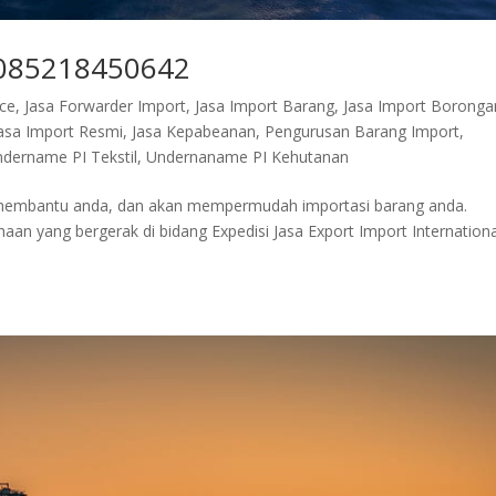
| 085218450642
nce
,
Jasa Forwarder Import
,
Jasa Import Barang
,
Jasa Import Boronga
asa Import Resmi
,
Jasa Kepabeanan
,
Pengurusan Barang Import
,
dername PI Tekstil
,
Undernaname PI Kehutanan
p membantu anda, dan akan mempermudah importasi barang anda.
n yang bergerak di bidang Expedisi Jasa Export Import Internationa