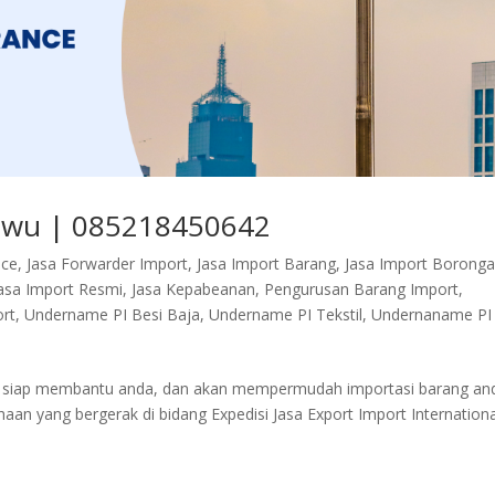
Yiwu | 085218450642
nce
,
Jasa Forwarder Import
,
Jasa Import Barang
,
Jasa Import Borong
asa Import Resmi
,
Jasa Kepabeanan
,
Pengurusan Barang Import
,
rt
,
Undername PI Besi Baja
,
Undername PI Tekstil
,
Undernaname PI
mi siap membantu anda, dan akan mempermudah importasi barang an
n yang bergerak di bidang Expedisi Jasa Export Import Internationa