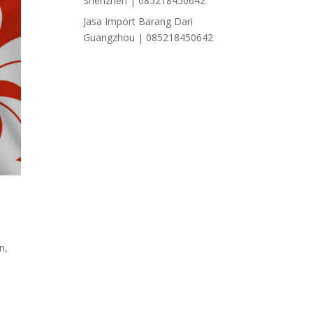
Shenzhen | 085218450642
Jasa Import Barang Dari
Guangzhou | 085218450642
an
,