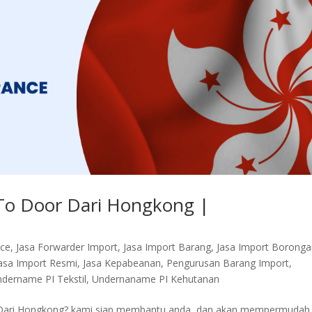
To Door Dari Hongkong |
nce
,
Jasa Forwarder Import
,
Jasa Import Barang
,
Jasa Import Borong
asa Import Resmi
,
Jasa Kepabeanan
,
Pengurusan Barang Import
,
dername PI Tekstil
,
Undernaname PI Kehutanan
 Dari Hongkong? kami siap membantu anda, dan akan mempermudah