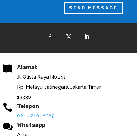
SEND MESSAGE

Alamat
Jl. Otista Raya No.141
Kp. Melayu, Jatinegara, Jakarta Timur
13330

Telepon
021 – 2101 8089

Whatsapp
Agus