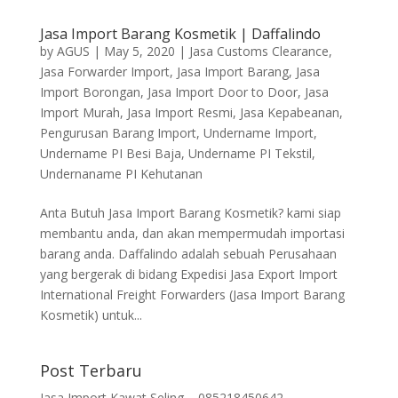
Jasa Import Barang Kosmetik | Daffalindo
by
AGUS
|
May 5, 2020
|
Jasa Customs Clearance
,
Jasa Forwarder Import
,
Jasa Import Barang
,
Jasa
Import Borongan
,
Jasa Import Door to Door
,
Jasa
Import Murah
,
Jasa Import Resmi
,
Jasa Kepabeanan
,
Pengurusan Barang Import
,
Undername Import
,
Undername PI Besi Baja
,
Undername PI Tekstil
,
Undernaname PI Kehutanan
Anta Butuh Jasa Import Barang Kosmetik? kami siap
membantu anda, dan akan mempermudah importasi
barang anda. Daffalindo adalah sebuah Perusahaan
yang bergerak di bidang Expedisi Jasa Export Import
International Freight Forwarders (Jasa Import Barang
Kosmetik) untuk...
Post Terbaru
Jasa Import Kawat Seling – 085218450642