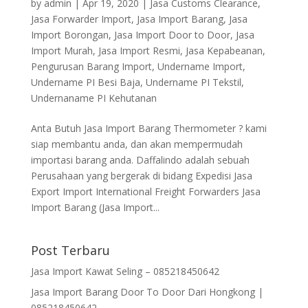
by
admin
|
Apr 19, 2020
|
Jasa Customs Clearance
,
Jasa Forwarder Import
,
Jasa Import Barang
,
Jasa
Import Borongan
,
Jasa Import Door to Door
,
Jasa
Import Murah
,
Jasa Import Resmi
,
Jasa Kepabeanan
,
Pengurusan Barang Import
,
Undername Import
,
Undername PI Besi Baja
,
Undername PI Tekstil
,
Undernaname PI Kehutanan
Anta Butuh Jasa Import Barang Thermometer ? kami
siap membantu anda, dan akan mempermudah
importasi barang anda. Daffalindo adalah sebuah
Perusahaan yang bergerak di bidang Expedisi Jasa
Export Import International Freight Forwarders Jasa
Import Barang (Jasa Import...
Post Terbaru
Jasa Import Kawat Seling – 085218450642
Jasa Import Barang Door To Door Dari Hongkong |
085218450642