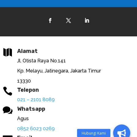

Alamat
Jl. Otista Raya No.141
Kp. Melayu, Jatinegara, Jakarta Timur
13330

Telepon
021 – 2101 8089

Whatsapp
Agus
0852 6023 0269