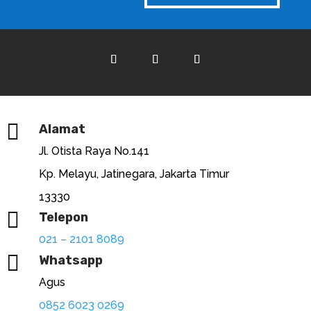

Alamat
Jl. Otista Raya No.141
Kp. Melayu, Jatinegara, Jakarta Timur
13330

Telepon
021 – 2101 8089

Whatsapp
Agus
0852 6023 0269