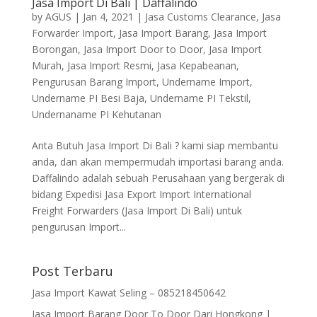
Jasa Import Di Bali | Daffalindo
by
AGUS
|
Jan 4, 2021
|
Jasa Customs Clearance
,
Jasa
Forwarder Import
,
Jasa Import Barang
,
Jasa Import
Borongan
,
Jasa Import Door to Door
,
Jasa Import
Murah
,
Jasa Import Resmi
,
Jasa Kepabeanan
,
Pengurusan Barang Import
,
Undername Import
,
Undername PI Besi Baja
,
Undername PI Tekstil
,
Undernaname PI Kehutanan
Anta Butuh Jasa Import Di Bali ? kami siap membantu
anda, dan akan mempermudah importasi barang anda.
Daffalindo adalah sebuah Perusahaan yang bergerak di
bidang Expedisi Jasa Export Import International
Freight Forwarders (Jasa Import Di Bali) untuk
pengurusan Import...
Post Terbaru
Jasa Import Kawat Seling – 085218450642
Jasa Import Barang Door To Door Dari Hongkong |