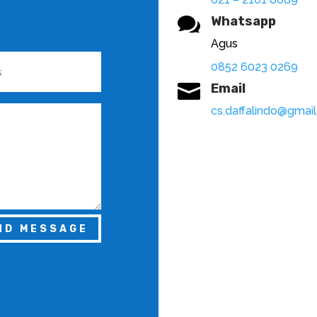

Whatsapp
Agus
0852 6023 0269

Email
cs.daffalindo@gmai
ND MESSAGE