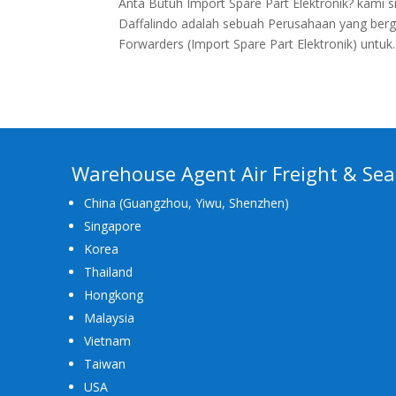
Anta Butuh Import Spare Part Elektronik? kam
Daffalindo adalah sebuah Perusahaan yang berger
Forwarders (Import Spare Part Elektronik) untuk..
Warehouse Agent Air Freight & Sea
China (Guangzhou, Yiwu, Shenzhen)
Singapore
Korea
Thailand
Hongkong
Malaysia
Vietnam
Taiwan
USA