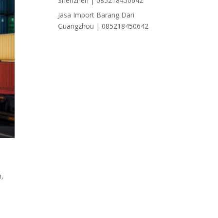
Shenzhen | 085218450642
Jasa Import Barang Dari
Guangzhou | 085218450642
n
,