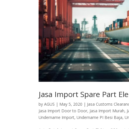
Jasa Import Spare Part Ele
by
AGUS
|
May 5, 2020
|
Jasa Customs Clearan
Jasa Import Door to Door
,
Jasa Import Murah
,
J
Undername Import
,
Undername PI Besi Baja
,
Un