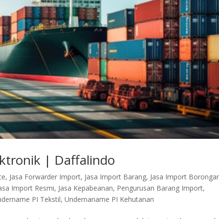
ktronik | Daffalindo
ce
,
Jasa Forwarder Import
,
Jasa Import Barang
,
Jasa Import Boronga
asa Import Resmi
,
Jasa Kepabeanan
,
Pengurusan Barang Import
,
dername PI Tekstil
,
Undernaname PI Kehutanan