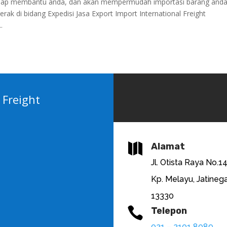
i siap membantu anda, dan akan mempermudah importasi barang anda
ak di bidang Expedisi Jasa Export Import International Freight
.
 Freight

Alamat
Jl. Otista Raya No.1
Kp. Melayu, Jatinega
13330

Telepon
021 – 2101 8089