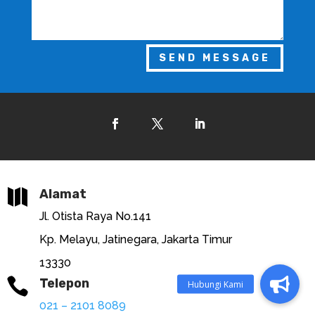
SEND MESSAGE

Alamat
Jl. Otista Raya No.141
Kp. Melayu, Jatinegara, Jakarta Timur
13330

Telepon
021 – 2101 8089