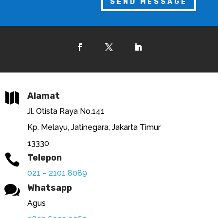
SEND MESSAGE

Alamat
Jl. Otista Raya No.141
Kp. Melayu, Jatinegara, Jakarta Timur
13330

Telepon
021 – 2101 8089

Whatsapp
Agus