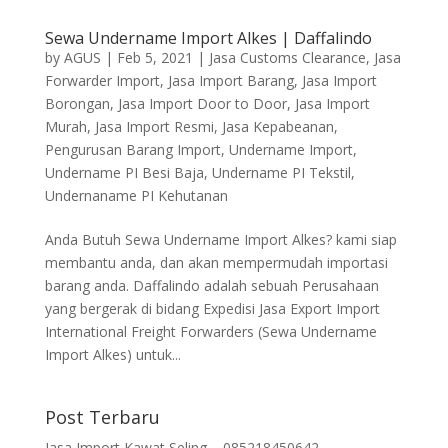
Sewa Undername Import Alkes | Daffalindo
by
AGUS
|
Feb 5, 2021
|
Jasa Customs Clearance
,
Jasa
Forwarder Import
,
Jasa Import Barang
,
Jasa Import
Borongan
,
Jasa Import Door to Door
,
Jasa Import
Murah
,
Jasa Import Resmi
,
Jasa Kepabeanan
,
Pengurusan Barang Import
,
Undername Import
,
Undername PI Besi Baja
,
Undername PI Tekstil
,
Undernaname PI Kehutanan
Anda Butuh Sewa Undername Import Alkes? kami siap
membantu anda, dan akan mempermudah importasi
barang anda. Daffalindo adalah sebuah Perusahaan
yang bergerak di bidang Expedisi Jasa Export Import
International Freight Forwarders (Sewa Undername
Import Alkes) untuk...
Post Terbaru
Jasa Import Kawat Seling – 085218450642