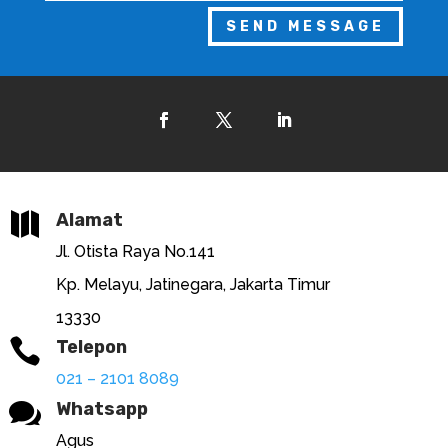
SEND MESSAGE

Alamat
Jl. Otista Raya No.141
Kp. Melayu, Jatinegara, Jakarta Timur
13330

Telepon
021 – 2101 8089

Whatsapp
Agus