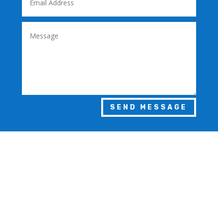
SEND MESSAGE

Alamat
Jl. Otista Raya No.141