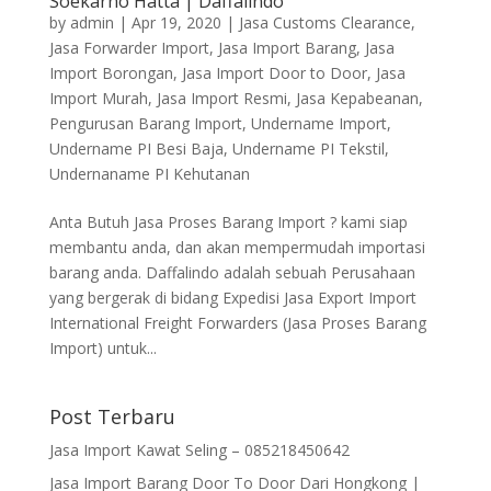
Soekarno Hatta | Daffalindo
by
admin
|
Apr 19, 2020
|
Jasa Customs Clearance
,
Jasa Forwarder Import
,
Jasa Import Barang
,
Jasa
Import Borongan
,
Jasa Import Door to Door
,
Jasa
Import Murah
,
Jasa Import Resmi
,
Jasa Kepabeanan
,
Pengurusan Barang Import
,
Undername Import
,
Undername PI Besi Baja
,
Undername PI Tekstil
,
Undernaname PI Kehutanan
Anta Butuh Jasa Proses Barang Import ? kami siap
membantu anda, dan akan mempermudah importasi
barang anda. Daffalindo adalah sebuah Perusahaan
yang bergerak di bidang Expedisi Jasa Export Import
International Freight Forwarders (Jasa Proses Barang
Import) untuk...
Post Terbaru
Jasa Import Kawat Seling – 085218450642
Jasa Import Barang Door To Door Dari Hongkong |