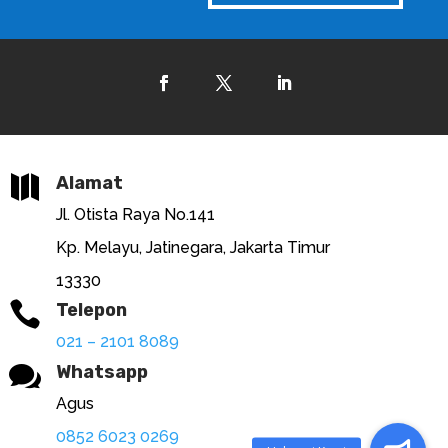

Alamat
Jl. Otista Raya No.141
Kp. Melayu, Jatinegara, Jakarta Timur
13330

Telepon
021 – 2101 8089

Whatsapp
Agus
0852 6023 0269