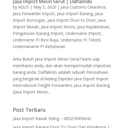
Jasa Import Mesin Serut | Daffalindo
by
AGUS
|
May 5, 2020
|
Jasa Customs Clearance
,
Jasa Forwarder Import
,
Jasa Import Barang
,
Jasa
Import Borongan
,
Jasa Import Door to Door
,
Jasa
Import Murah
,
Jasa Import Resmi
,
Jasa Kepabeanan
,
Pengurusan Barang Import
,
Undername Import
,
Undername PI Besi Baja
,
Undername PI Tekstil
,
Undernaname PI Kehutanan
Anta Butuh Jasa Import Mesin Serut? kami siap
membantu anda, dan akan mempermudah importasi
barang anda. Daffalindo adalah sebuah Perusahaan
yang bergerak di bidang Expedisi Jasa Export Import
International Freight Forwarders Jasa Import Barang
(Jasa Import Mesin...
Post Terbaru
Jasa Import Kawat Seling – 085218450642
Jasa Import Barang Door To Door Dari Hongkong |