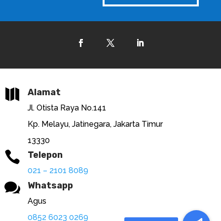

Alamat
Jl. Otista Raya No.141
Kp. Melayu, Jatinegara, Jakarta Timur
13330

Telepon
021 – 2101 8089

Whatsapp
Agus
0852 6023 0269