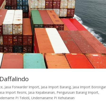
Daffalindo
ce
,
Jasa Forwarder Import
,
Jasa Import Barang
,
Jasa Import Boronga
asa Import Resmi
,
Jasa Kepabeanan
,
Pengurusan Barang Import
,
dername PI Tekstil
,
Undernaname PI Kehutanan