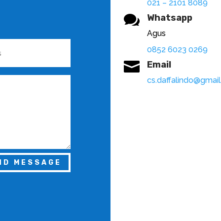
021 – 2101 8089

Whatsapp
Agus
0852 6023 0269

Email
cs.daffalindo@gmai
ND MESSAGE