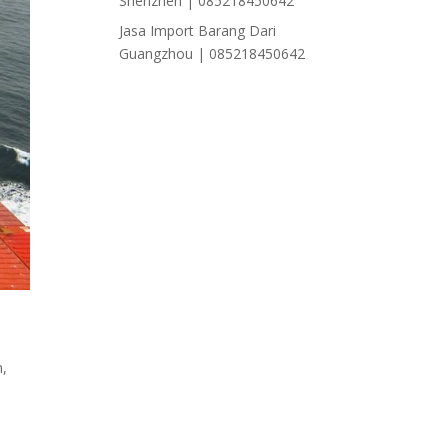
Shenzhen | 085218450642
Jasa Import Barang Dari
Guangzhou | 085218450642
n
,