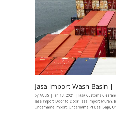
Jasa Import Wash Basin | 
by
AGUS
|
Jan 13, 2021
|
Jasa Customs Clearan
Jasa Import Door to Door
,
Jasa Import Murah
,
J
Undername Import
,
Undername PI Besi Baja
,
Un